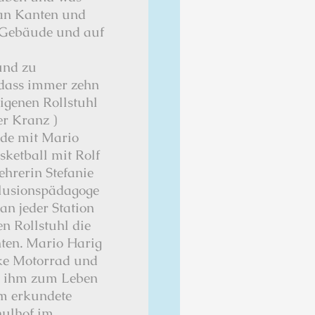
 an Kanten und
 Gebäude und auf
und zu
sodass immer zehn
igenen Rollstuhl
er Kranz )
de mit Mario
sketball mit Rolf
ehrerin Stefanie
klusionspädagoge
an jeder Station
n Rollstuhl die
ten. Mario Harig
ike Motorrad und
er ihm zum Leben
am erkundete
hulhof im