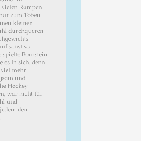
e vielen Rampen
r nur zum Toben
inen kleinen
tuhl durchqueren
ichgewichts
uf sonst so
 spielte Bornstein
e es in sich, denn
 viel mehr
ngsam und
 die Hockey-
en, war nicht für
ühl und
 jedem den
.