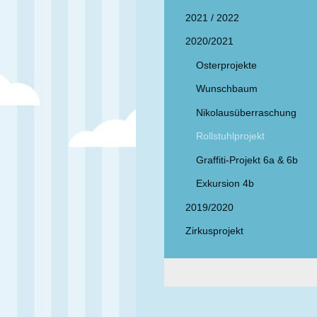
2021 / 2022
2020/2021
Osterprojekte
Wunschbaum
Nikolausüberraschung
Rollstuhlprojekt
Graffiti-Projekt 6a & 6b
Exkursion 4b
2019/2020
Zirkusprojekt