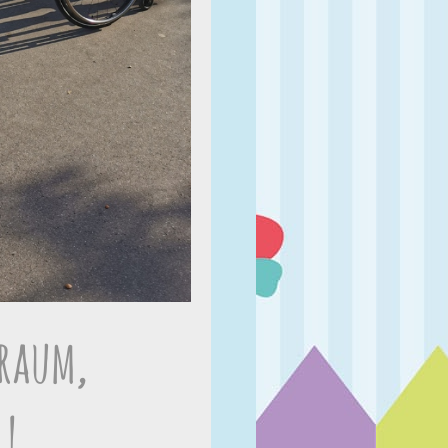
nraum,
l!