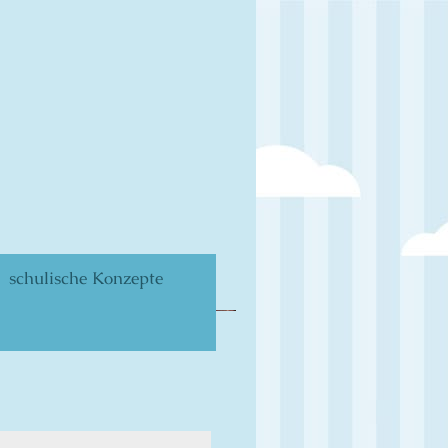
schulische Konzepte
chule