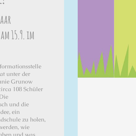
paar
am 15.9. im
ormationsstelle
at unter der
fanie Grunow
circa 108 Schüler
 Die
sch und die
dee, ein
dschule zu holen,
 werden, wie
haben und was