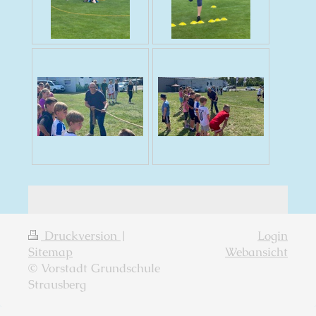
Druckversion
|
Login
Sitemap
Webansicht
© Vorstadt Grundschule
Strausberg