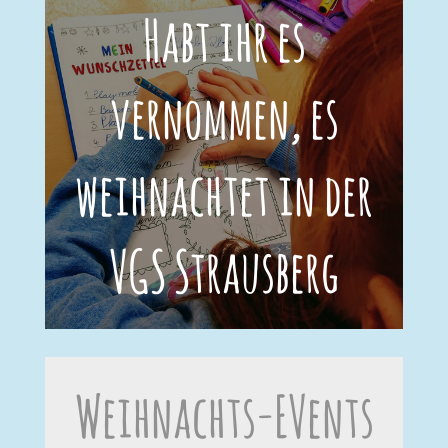
Habt ihr es
vernommen, es
weihnachtet in der
VGS Strausberg
Weihnachts-EVents