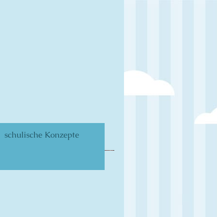
schulische Konzepte
chule