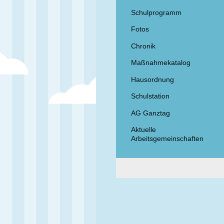
Schulprogramm
Fotos
Chronik
Maßnahmekatalog
Hausordnung
Schulstation
AG Ganztag
Aktuelle
Arbeitsgemeinschaften